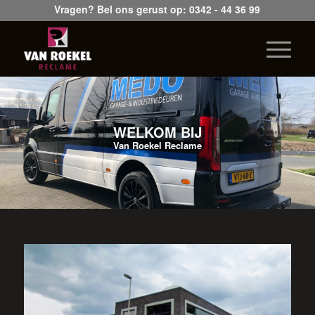
Vragen? Bel ons gerust op:
0342 - 44 36 99
WELKOM BIJ
Van Roekel Reclame